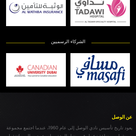
الشركاء الرسميين
عن الوصل
يعود تاريخ تأسيس نادي الوصل إلى عام 1960، عندما اجتمع مجموعة
من شباب بمنطقة زعبيل في منزل المغفور له بخيت سالم، واتفقوا