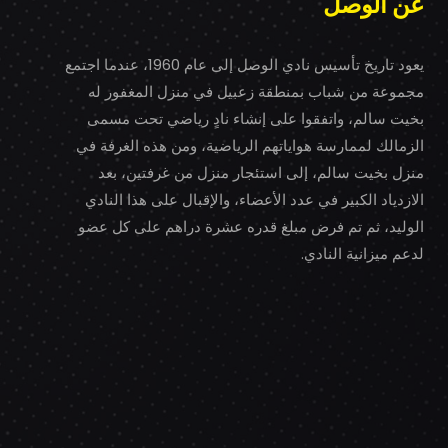
عن الوصل
يعود تاريخ تأسيس نادي الوصل إلى عام 1960، عندما اجتمع
مجموعة من شباب بمنطقة زعبيل في منزل المغفور له
بخيت سالم، واتفقوا على إنشاء نادٍ رياضي تحت مسمى
الزمالك لممارسة هواياتهم الرياضية، ومن هذه الغرفة في
منزل بخيت سالم، إلى استئجار منزل من غرفتين، بعد
الازدياد الكبير في عدد الأعضاء، والإقبال على هذا النادي
الوليد، ثم تم فرض مبلغ قدره عشرة دراهم على كل عضو
لدعم ميزانية النادي.