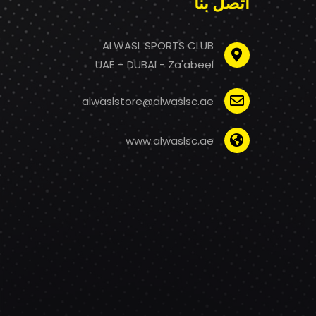
اتصل بنا
ALWASL SPORTS CLUB
UAE – DUBAI - Za'abeel
alwaslstore@alwaslsc.ae
www.alwaslsc.ae