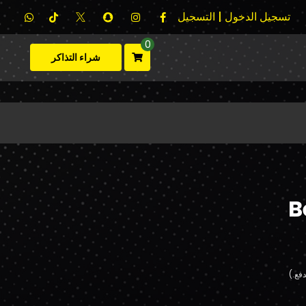
تسجيل الدخول | التسجيل
0
شراء التذاكر
B
فع.)