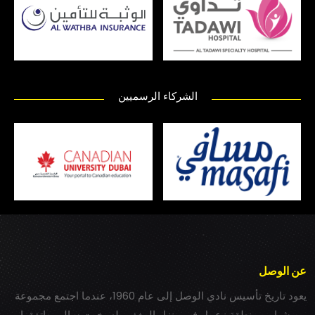
الشركاء الرسميين
عن الوصل
يعود تاريخ تأسيس نادي الوصل إلى عام 1960، عندما اجتمع مجموعة
من شباب بمنطقة زعبيل في منزل المغفور له بخيت سالم، واتفقوا