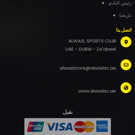
رئيس النادي
تاريخنا
اتصل بنا
ALWASL SPORTS CLUB
UAE – DUBAI - Za'abeel
alwaslstore@alwaslsc.ae
www.alwaslsc.ae
نقبل