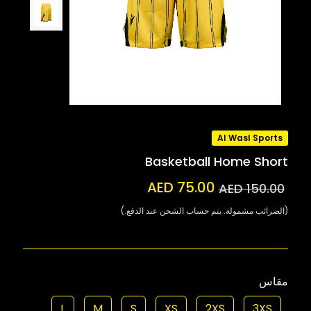
Al Wasl Sports
Basketball Home Short
AED 75.00
AED 150.00
(الضرائب مشمولة. يتم حساب الشحن عند الدفع.)
مقاس
L
M
S
XS
2XS
3XS