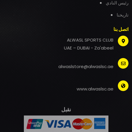
رئيس النادي
تاريخنا
اتصل بنا
ALWASL SPORTS CLUB
UAE – DUBAI - Za'abeel
alwaslstore@alwaslsc.ae
www.alwaslsc.ae
نقبل