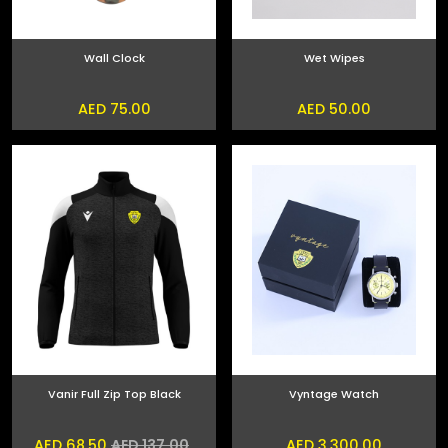
Wall Clock
Wet Wipes
AED 75.00
AED 50.00
Vanir Full Zip Top Black
Vyntage Watch
AED 68.50
AED 3,300.00
AED 137.00