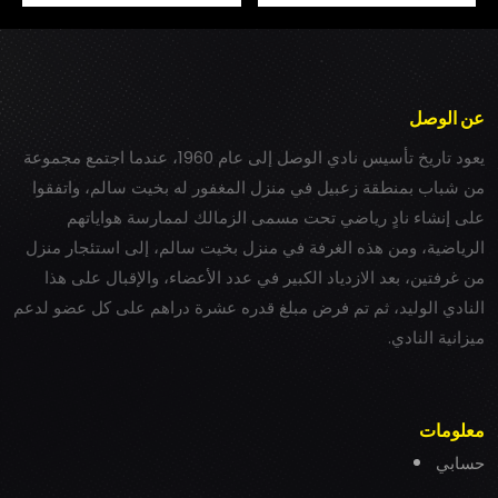
عن الوصل
يعود تاريخ تأسيس نادي الوصل إلى عام 1960، عندما اجتمع مجموعة
من شباب بمنطقة زعبيل في منزل المغفور له بخيت سالم، واتفقوا
على إنشاء نادٍ رياضي تحت مسمى الزمالك لممارسة هواياتهم
الرياضية، ومن هذه الغرفة في منزل بخيت سالم، إلى استئجار منزل
من غرفتين، بعد الازدياد الكبير في عدد الأعضاء، والإقبال على هذا
النادي الوليد، ثم تم فرض مبلغ قدره عشرة دراهم على كل عضو لدعم
ميزانية النادي.
معلومات
حسابي