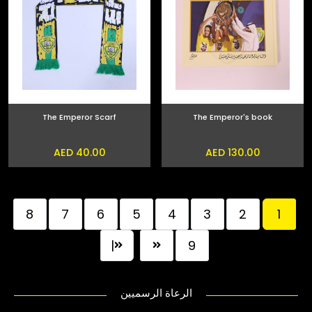
The Emperor Scarf
The Emperor's book
AED 40.00
AED 130.00
8
7
6
5
4
3
2
1
|
9
الرعاة الرسميين