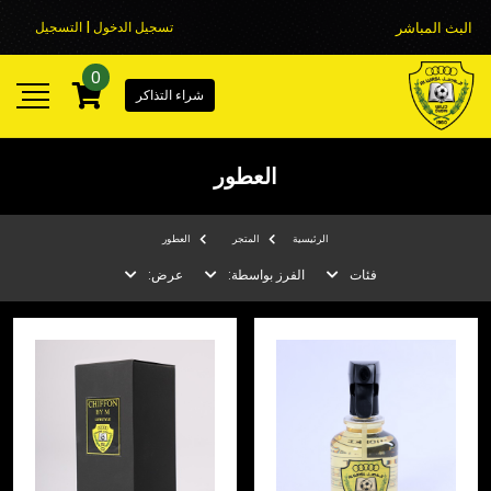
البث المباشر
تسجيل الدخول | التسجيل
0
شراء التذاكر
العطور
الرئيسية
المتجر
العطور
فئات
الفرز بواسطة:
عرض: