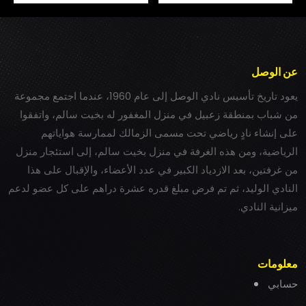
عن الوصل
يعود تاريخ تأسيس نادي الوصل إلى عام 1960، عندما اجتمع مجموعة
من شباب بمنطقة زعبيل في منزل المغفور له بخيت سالم، واتفقوا
على إنشاء نادٍ رياضي تحت مسمى الزمالك لممارسة هواياتهم
الرياضية، ومن هذه الغرفة في منزل بخيت سالم، إلى استئجار منزل
من غرفتين، بعد الازدياد الكبير في عدد الأعضاء، والإقبال على هذا
النادي الوليد، ثم تم فرض مبلغ قدره عشرة دراهم على كل عضو لدعم
ميزانية النادي.
معلومات
حسابي