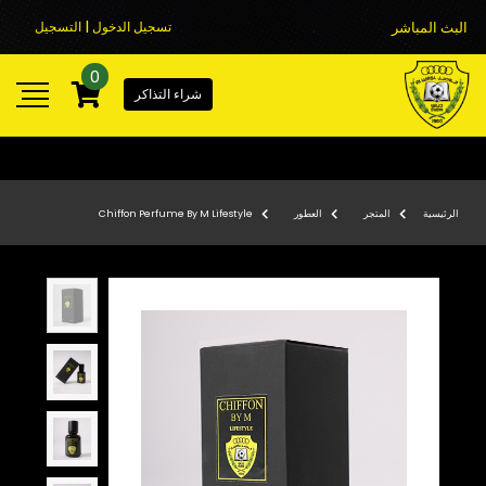
البث المباشر
تسجيل الدخول | التسجيل
0
شراء التذاكر
الرئيسية
المتجر
العطور
Chiffon Perfume By M Lifestyle