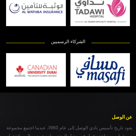
الشركاء الرسميين
عن الوصل
يعود تاريخ تأسيس نادي الوصل إلى عام 1960، عندما اجتمع مجموعة
من شباب بمنطقة زعبيل في منزل المغفور له بخيت سالم، واتفقوا