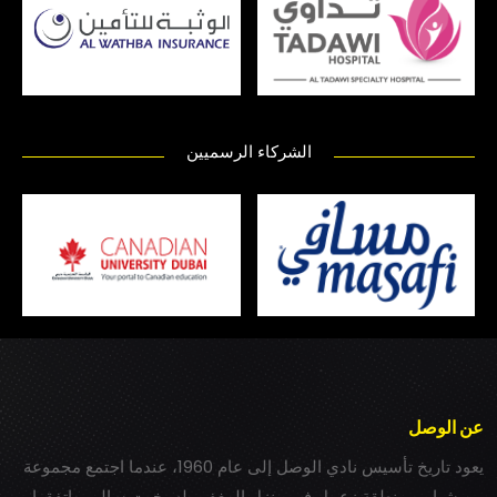
الشركاء الرسميين
عن الوصل
يعود تاريخ تأسيس نادي الوصل إلى عام 1960، عندما اجتمع مجموعة
من شباب بمنطقة زعبيل في منزل المغفور له بخيت سالم، واتفقوا