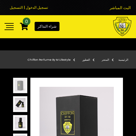
البث المباشر
تسجيل الدخول | التسجيل
0
شراء التذاكر
الرئيسية
المتجر
العطور
Chiffon Perfume By M Lifestyle