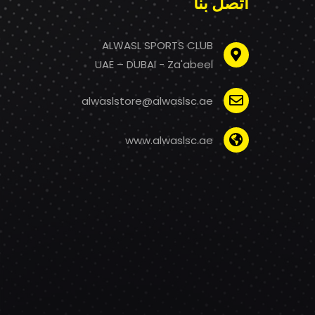
اتصل بنا
ALWASL SPORTS CLUB
UAE – DUBAI - Za'abeel
alwaslstore@alwaslsc.ae
www.alwaslsc.ae