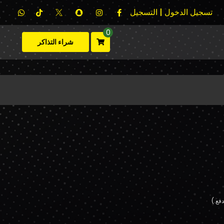
تسجيل الدخول | التسجيل
0
شراء التذاكر
فع.)