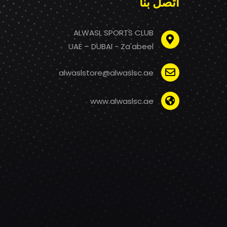
اتصل بنا
ALWASL SPORTS CLUB
UAE – DUBAI - Za'abeel
alwaslstore@alwaslsc.ae
www.alwaslsc.ae