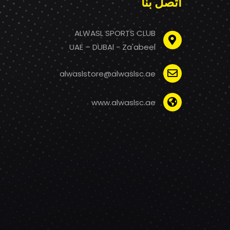
اتصل بنا
ALWASL SPORTS CLUB
UAE – DUBAI - Za'abeel
alwaslstore@alwaslsc.ae
www.alwaslsc.ae