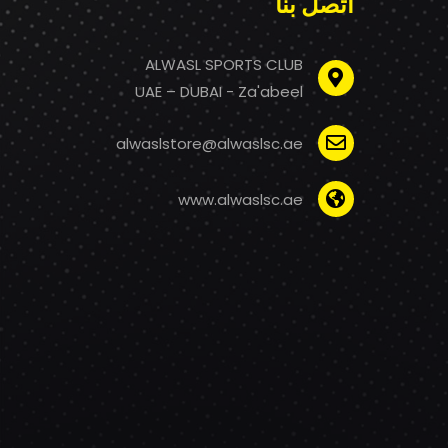
اتصل بنا
ALWASL SPORTS CLUB
UAE – DUBAI - Za'abeel
alwaslstore@alwaslsc.ae
www.alwaslsc.ae