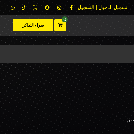
تسجيل الدخول | التسجيل
0
شراء التذاكر
فع.)