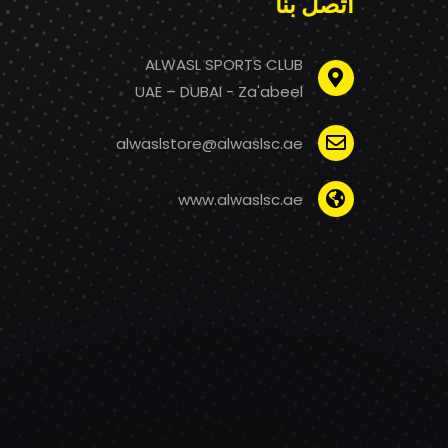
اتصل بنا
ALWASL SPORTS CLUB
UAE – DUBAI - Za'abeel
alwaslstore@alwaslsc.ae
www.alwaslsc.ae