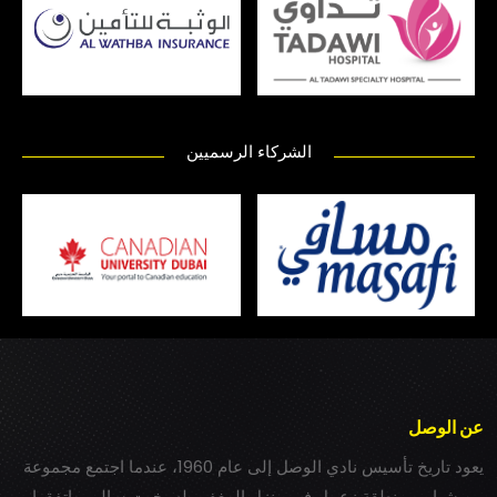
الشركاء الرسميين
عن الوصل
يعود تاريخ تأسيس نادي الوصل إلى عام 1960، عندما اجتمع مجموعة
من شباب بمنطقة زعبيل في منزل المغفور له بخيت سالم، واتفقوا