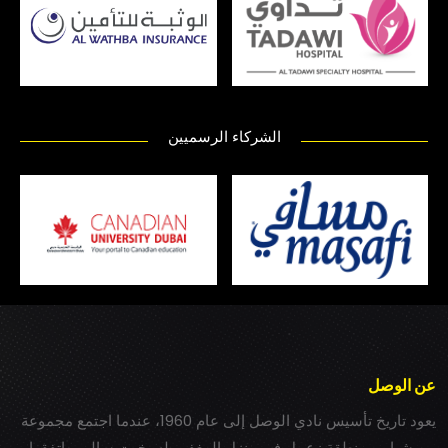
الشركاء الرسميين
عن الوصل
يعود تاريخ تأسيس نادي الوصل إلى عام 1960، عندما اجتمع مجموعة
من شباب بمنطقة زعبيل في منزل المغفور له بخيت سالم، واتفقوا