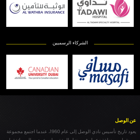
الشركاء الرسميين
عن الوصل
يعود تاريخ تأسيس نادي الوصل إلى عام 1960، عندما اجتمع مجموعة
من شباب بمنطقة زعبيل في منزل المغفور له بخيت سالم، واتفقوا