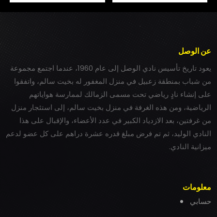
عن الوصل
يعود تاريخ تأسيس نادي الوصل إلى عام 1960، عندما اجتمع مجموعة
من شباب بمنطقة زعبيل في منزل المغفور له بخيت سالم، واتفقوا
على إنشاء نادٍ رياضي تحت مسمى الزمالك لممارسة هواياتهم
الرياضية، ومن هذه الغرفة في منزل بخيت سالم، إلى استئجار منزل
من غرفتين، بعد الازدياد الكبير في عدد الأعضاء، والإقبال على هذا
النادي الوليد، ثم تم فرض مبلغ قدره عشرة دراهم على كل عضو لدعم
ميزانية النادي.
معلومات
حسابي