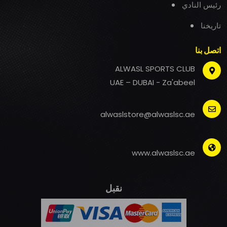
رئيس النادي
تاريخنا
اتصل بنا
ALWASL SPORTS CLUB
UAE – DUBAI - Za'abeel
alwaslstore@alwaslsc.ae
www.alwaslsc.ae
نقبل