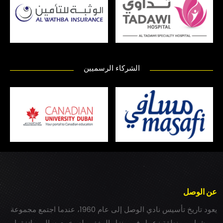
الشركاء الرسميين
عن الوصل
يعود تاريخ تأسيس نادي الوصل إلى عام 1960، عندما اجتمع مجموعة
من شباب بمنطقة زعبيل في منزل المغفور له بخيت سالم، واتفقوا