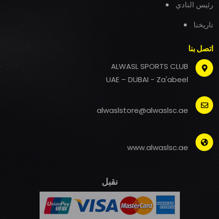
رئيس النادي
تاريخنا
اتصل بنا
ALWASL SPORTS CLUB
UAE – DUBAI - Za'abeel
alwaslstore@alwaslsc.ae
www.alwaslsc.ae
نقبل