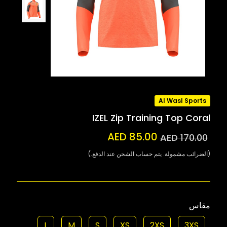
Al Wasl Sports
IZEL Zip Training Top Coral
AED 85.00
AED 170.00
(الضرائب مشمولة. يتم حساب الشحن عند الدفع.)
مقاس
L
M
S
XS
2XS
3XS