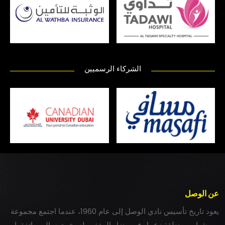
الشركاء الرسميين
عن الوصل
يعود تاريخ تأسيس نادي الوصل إلى عام 1960، عندما اجتمع مجموعة
من شباب بمنطقة زعبيل في منزل المغفور له بخيت سالم، واتفقوا