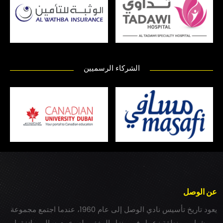
الشركاء الرسميين
عن الوصل
يعود تاريخ تأسيس نادي الوصل إلى عام 1960، عندما اجتمع مجموعة
من شباب بمنطقة زعبيل في منزل المغفور له بخيت سالم، واتفقوا