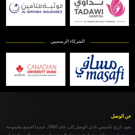
الشركاء الرسميين
عن الوصل
يعود تاريخ تأسيس نادي الوصل إلى عام 1960، عندما اجتمع مجموعة
من شباب بمنطقة زعبيل في منزل المغفور له بخيت سالم، واتفقوا