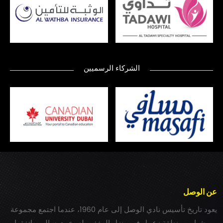
الشركاء الرسميين
عن الوصل
يعود تاريخ تأسيس نادي الوصل إلى عام 1960، عندما اجتمع مجموعة
من شباب بمنطقة زعبيل في منزل المغفور له بخيت سالم، واتفقوا