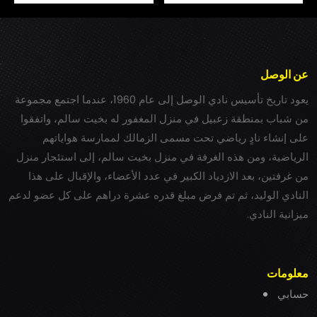
عن الوصل
يعود تاريخ تأسيس نادي الوصل إلى عام 1960، عندما اجتمع مجموعة
من شباب بمنطقة زعبيل في منزل المغفور له بخيت سالم، واتفقوا
على إنشاء نادٍ رياضي تحت مسمى الزمالك لممارسة هواياتهم
الرياضية، ومن هذه الغرفة في منزل بخيت سالم، إلى استئجار منزل
من غرفتين، بعد الازدياد الكبير في عدد الأعضاء، والإقبال على هذا
النادي الوليد، ثم تم فرض مبلغ قدره عشرة دراهم على كل عضو لدعم
ميزانية النادي.
معلومات
حسابي