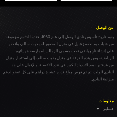
عن الوصل
يعود تاريخ تأسيس نادي الوصل إلى عام 1960، عندما اجتمع مجموعة
من شباب بمنطقة زعبيل في منزل المغفور له بخيت سالم، واتفقوا
على إنشاء نادٍ رياضي تحت مسمى الزمالك لممارسة هواياتهم
الرياضية، ومن هذه الغرفة في منزل بخيت سالم، إلى استئجار منزل
من غرفتين، بعد الازدياد الكبير في عدد الأعضاء، والإقبال على هذا
النادي الوليد، ثم تم فرض مبلغ قدره عشرة دراهم على كل عضو لدعم
ميزانية النادي.
معلومات
حسابي