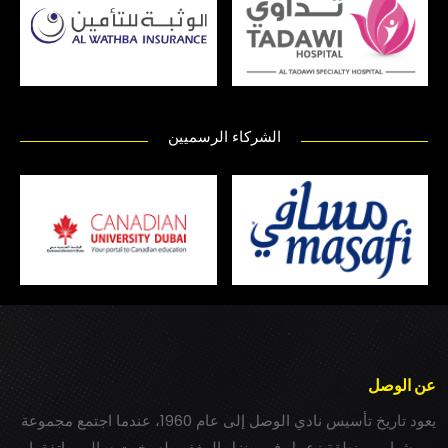
الشركاء الرسميين
عن الوصل
يعود تاريخ تأسيس نادي الوصل إلى عام 1960، عندما اجتمع مجموعة
من شباب بمنطقة زعبيل في منزل المغفور له بخيت سالم، واتفقوا