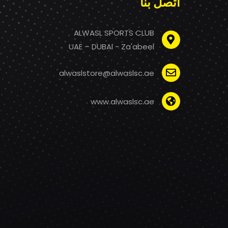
اتصل بنا
ALWASL SPORTS CLUB
UAE – DUBAI - Za'abeel
alwaslstore@alwaslsc.ae
www.alwaslsc.ae