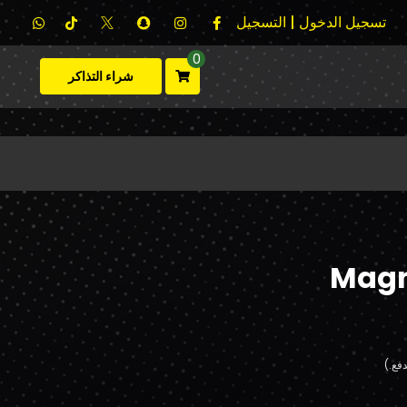
تسجيل الدخول | التسجيل
0
شراء التذاكر
Magn
فع.)