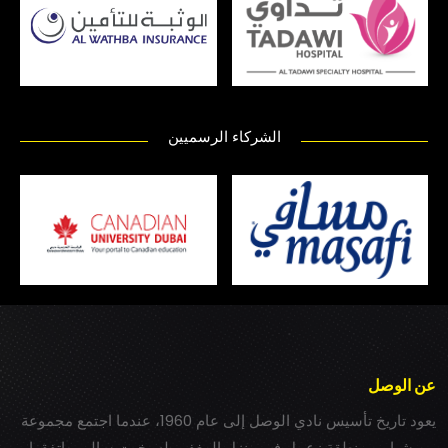
الشركاء الرسميين
عن الوصل
يعود تاريخ تأسيس نادي الوصل إلى عام 1960، عندما اجتمع مجموعة
من شباب بمنطقة زعبيل في منزل المغفور له بخيت سالم، واتفقوا