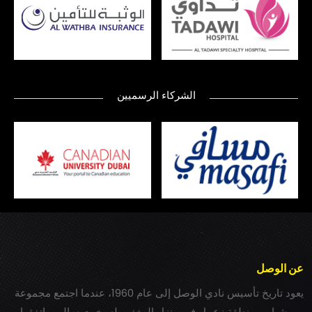
الشركاء الرسميين
عن الوصل
يعود تاريخ تأسيس نادي الوصل إلى عام 1960، عندما اجتمع مجموعة
من شباب بمنطقة زعبيل في منزل المغفور له بخيت سالم، واتفقوا