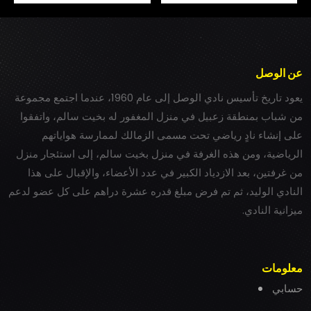
عن الوصل
يعود تاريخ تأسيس نادي الوصل إلى عام 1960، عندما اجتمع مجموعة
من شباب بمنطقة زعبيل في منزل المغفور له بخيت سالم، واتفقوا
على إنشاء نادٍ رياضي تحت مسمى الزمالك لممارسة هواياتهم
الرياضية، ومن هذه الغرفة في منزل بخيت سالم، إلى استئجار منزل
من غرفتين، بعد الازدياد الكبير في عدد الأعضاء، والإقبال على هذا
النادي الوليد، ثم تم فرض مبلغ قدره عشرة دراهم على كل عضو لدعم
ميزانية النادي.
معلومات
حسابي