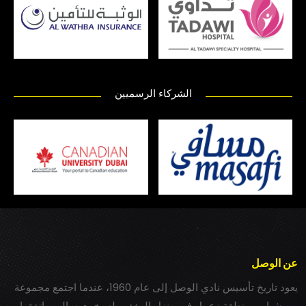
الشركاء الرسميين
عن الوصل
يعود تاريخ تأسيس نادي الوصل إلى عام 1960، عندما اجتمع مجموعة
من شباب بمنطقة زعبيل في منزل المغفور له بخيت سالم، واتفقوا