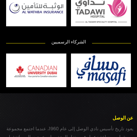
الشركاء الرسميين
عن الوصل
يعود تاريخ تأسيس نادي الوصل إلى عام 1960، عندما اجتمع مجموعة
من شباب بمنطقة زعبيل في منزل المغفور له بخيت سالم، واتفقوا