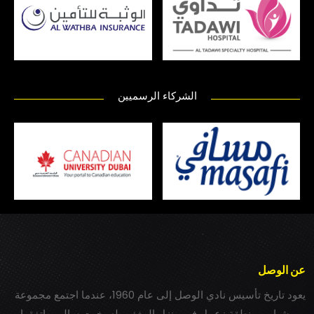
الشركاء الرسميين
عن الوصل
يعود تاريخ تأسيس نادي الوصل إلى عام 1960، عندما اجتمع مجموعة
من شباب بمنطقة زعبيل في منزل المغفور له بخيت سالم، واتفقوا