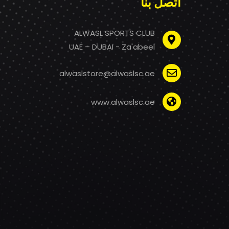
اتصل بنا
ALWASL SPORTS CLUB
UAE – DUBAI - Za'abeel
alwaslstore@alwaslsc.ae
www.alwaslsc.ae