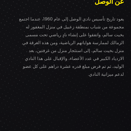
عن الوصل
يعود تاريخ تأسيس نادي الوصل إلى عام 1960، عندما اجتمع
مجموعة من شباب بمنطقة زعبيل في منزل المغفور له
بخيت سالم، واتفقوا على إنشاء نادٍ رياضي تحت مسمى
الزمالك لممارسة هواياتهم الرياضية، ومن هذه الغرفة في
منزل بخيت سالم، إلى استئجار منزل من غرفتين، بعد
الازدياد الكبير في عدد الأعضاء، والإقبال على هذا النادي
الوليد، ثم تم فرض مبلغ قدره عشرة دراهم على كل عضو
لدعم ميزانية النادي.