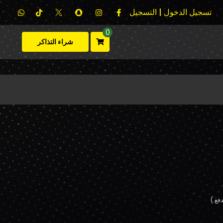
تسجيل الدخول | التسجيل
0
شراء التذاكر
فع.)