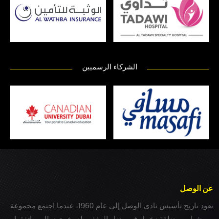
الشركاء الرسميين
عن الوصل
يعود تاريخ تأسيس نادي الوصل إلى عام 1960، عندما اجتمع مجموعة
من شباب بمنطقة زعبيل في منزل المغفور له بخيت سالم، واتفقوا