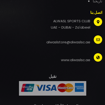
تاريخنا
اتصل بنا
ALWASL SPORTS CLUB
UAE – DUBAI - Za'abeel
alwaslstore@alwaslsc.ae
www.alwaslsc.ae
نقبل