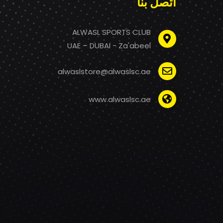
اتصل بنا
ALWASL SPORTS CLUB
UAE – DUBAI - Za'abeel
alwaslstore@alwaslsc.ae
www.alwaslsc.ae