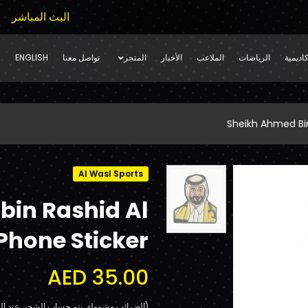
البث المباشر
اديمية
الرياضات
الملاعب
الأخبار
المتجر
تواصل معنا
ENGLISH
Sheikh Ahmed Bi
Al Wasl Sports
bin Rashid Al
hone Sticker
AED 35.00
(الضرائب مشمولة. يتم حساب الشحن عند الد