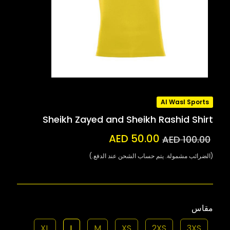
Al Wasl Sports
Sheikh Zayed and Sheikh Rashid Shirt
AED 50.00
AED 100.00
(الضرائب مشمولة. يتم حساب الشحن عند الدفع.)
مقاس
XL
L
M
XS
2XS
3XS