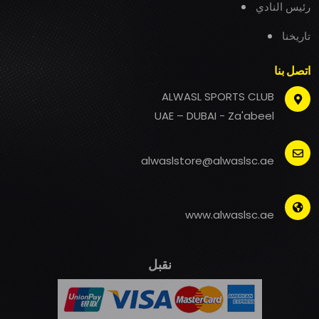
رئيس النادي
تاريخنا
اتصل بنا
ALWASL SPORTS CLUB
UAE – DUBAI - Za'abeel
alwaslstore@alwaslsc.ae
www.alwaslsc.ae
نقبل