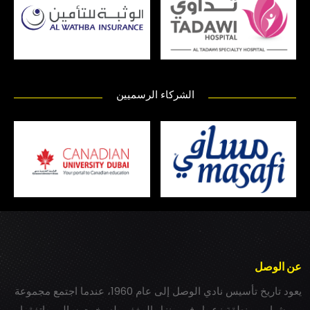
الشركاء الرسميين
عن الوصل
يعود تاريخ تأسيس نادي الوصل إلى عام 1960، عندما اجتمع مجموعة
من شباب بمنطقة زعبيل في منزل المغفور له بخيت سالم، واتفقوا