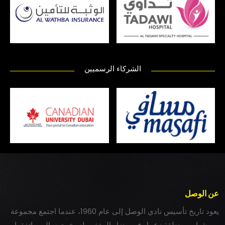
الشركاء الرسميين
عن الوصل
يعود تاريخ تأسيس نادي الوصل إلى عام 1960، عندما اجتمع مجموعة
من شباب بمنطقة زعبيل في منزل المغفور له بخيت سالم، واتفقوا