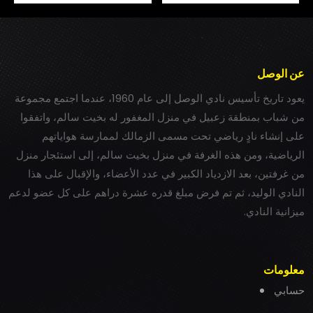
عن الوصل
يعود تاريخ تأسيس نادي الوصل إلى عام 1960، عندما اجتمع مجموعة
من شباب بمنطقة زعبيل في منزل المغفور له بخيت سالم، واتفقوا
على إنشاء نادٍ رياضي تحت مسمى الزمالك لممارسة هواياتهم
الرياضية، ومن هذه الغرفة في منزل بخيت سالم، إلى استئجار منزل
من غرفتين، بعد الازدياد الكبير في عدد الأعضاء، والإقبال على هذا
النادي الوليد، ثم تم فرض مبلغ قدره عشرة دراهم على كل عضو لدعم
ميزانية النادي.
معلومات
حسابي