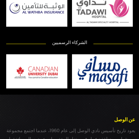
الشركاء الرسميين
عن الوصل
يعود تاريخ تأسيس نادي الوصل إلى عام 1960، عندما اجتمع مجموعة
من شباب بمنطقة زعبيل في منزل المغفور له بخيت سالم، واتفقوا