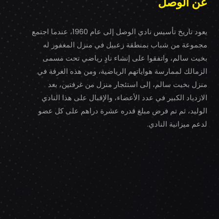
عن الوصل
يعود تاريخ تأسيس نادي الوصل إلى عام 1960، عندما اجتمع
مجموعة من شباب بمنطقة زعبيل في منزل المغفور له
بخيت سالم، واتفقوا على إنشاء نادٍ رياضي تحت مسمى
الزمالك لممارسة هواياتهم الرياضية، ومن هذه الغرفة في
منزل بخيت سالم، إلى استئجار منزل من غرفتين، بعد
الازدياد الكبير في عدد الأعضاء، والإقبال على هذا النادي
الوليد، ثم تم فرض مبلغ قدره عشرة دراهم على كل عضو
لدعم ميزانية النادي.