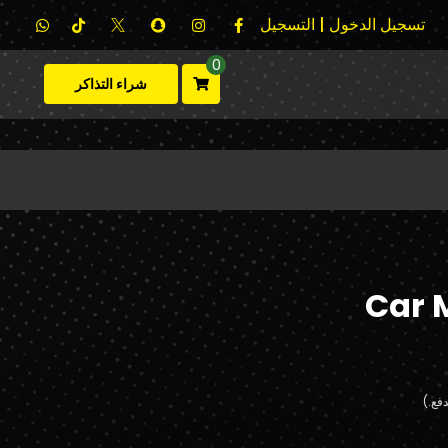
تسجيل الدخول | التسجيل
0
شراء التذاكر
Car 
فع.)