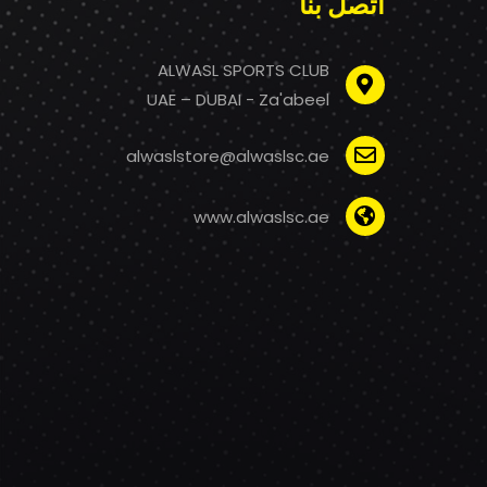
اتصل بنا
ALWASL SPORTS CLUB
UAE – DUBAI - Za'abeel
alwaslstore@alwaslsc.ae
www.alwaslsc.ae