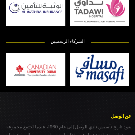
الشركاء الرسميين
عن الوصل
يعود تاريخ تأسيس نادي الوصل إلى عام 1960، عندما اجتمع مجموعة
من شباب بمنطقة زعبيل في منزل المغفور له بخيت سالم، واتفقوا