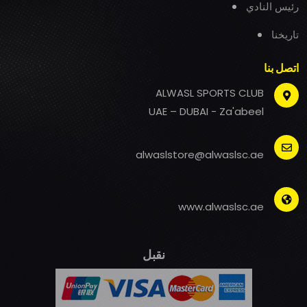
رئيس النادي
تاريخنا
اتصل بنا
ALWASL SPORTS CLUB
UAE – DUBAI - Za'abeel
alwaslstore@alwaslsc.ae
www.alwaslsc.ae
نقبل