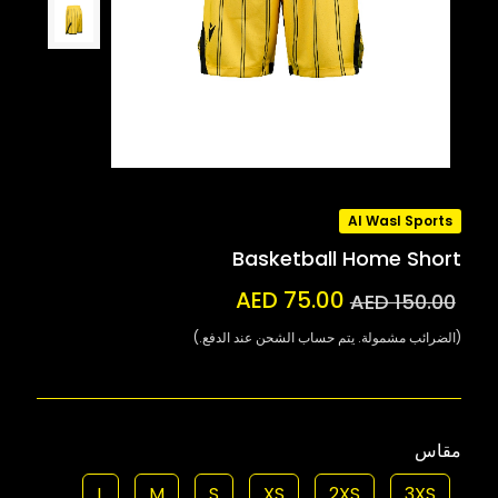
Al Wasl Sports
Basketball Home Short
AED 75.00
AED 150.00
(الضرائب مشمولة. يتم حساب الشحن عند الدفع.)
مقاس
L
M
S
XS
2XS
3XS