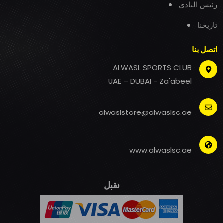
رئيس النادي
تاريخنا
اتصل بنا
ALWASL SPORTS CLUB
UAE – DUBAI - Za'abeel
alwaslstore@alwaslsc.ae
www.alwaslsc.ae
نقبل