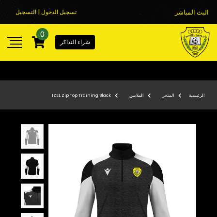
البث المباشر
تسجيل الدخول | التسجيل
0
شراء التذاكر
الرئيسية
المتجر
الملابس
IZEL Zip Top Training Black