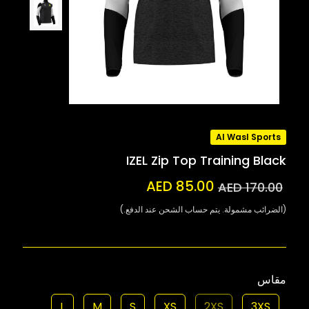
Al Wasl Sports
IZEL Zip Top Training Black
AED 85.00
AED 170.00
(الضرائب مشمولة. يتم حساب الشحن عند الدفع.)
مقاس
L
M
S
XS
2XS
3XS