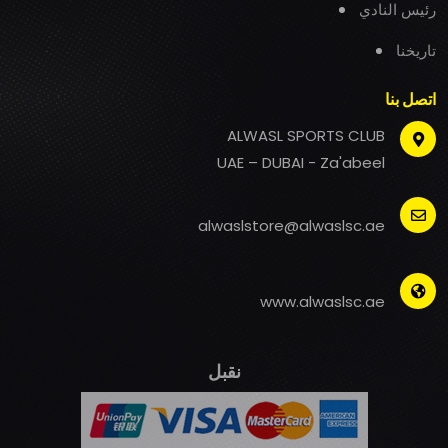
رئيس النادي
تاريخنا
اتصل بنا
ALWASL SPORTS CLUB
UAE – DUBAI - Za'abeel
alwaslstore@alwaslsc.ae
www.alwaslsc.ae
نقبل