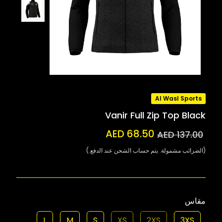
Al Wasl Sports
Vanir Full Zip Top Black
AED 68.50
AED 137.00
(الضرائب مشمولة. يتم حساب الشحن عند الدفع.)
مقاس
L
M
S
XS
2XS
3XS